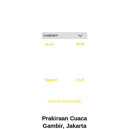
Jum'at, 22 Safar 1448 H / 07 Agustus 2026
Imsak
04:08
Subuh
04:18
Dzuhur
11:34
Ashar
14:55
Maghrib
17:29
Isya
18:40
Waktu sholat berikutnya dalam:
0 jam 43 menit 43 detik
Sumber: Kemenag
Prakiraan Cuaca
Gambir, Jakarta