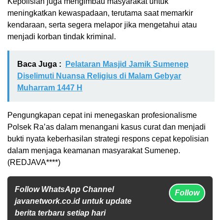
Kepolisian juga mengimbau masyarakat untuk
meningkatkan kewaspadaan, terutama saat memarkir
kendaraan, serta segera melapor jika mengetahui atau
menjadi korban tindak kriminal.
Baca Juga :
Pelataran Masjid Jamik Sumenep
Diselimuti Nuansa Religius di Malam Gebyar
Muharram 1447 H
Pengungkapan cepat ini menegaskan profesionalisme
Polsek Ra’as dalam menangani kasus curat dan menjadi
bukti nyata keberhasilan strategi respons cepat kepolisian
dalam menjaga keamanan masyarakat Sumenep.
(REDJAVA****)
Follow WhatsApp Channel
Follow
javanetwork.co.id untuk update
berita terbaru setiap hari