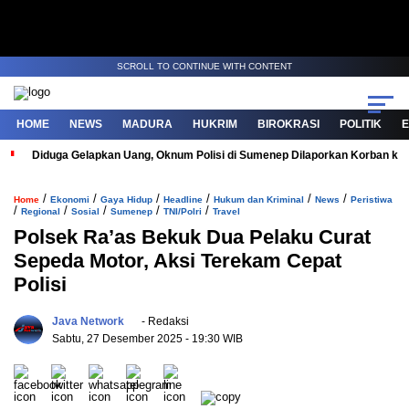
SCROLL TO CONTINUE WITH CONTENT
HOME
NEWS
MADURA
HUKRIM
BIROKRASI
POLITIK
Diduga Gelapkan Uang, Oknum Polisi di Sumenep Dilaporkan Korban ke 
/
/
/
/
/
/
Home
Ekonomi
Gaya Hidup
Headline
Hukum dan Kriminal
News
Peristiwa
/
/
/
/
/
Regional
Sosial
Sumenep
TNI/Polri
Travel
Polsek Ra’as Bekuk Dua Pelaku Curat
Sepeda Motor, Aksi Terekam Cepat
Polisi
Java Network
- Redaksi
Sabtu, 27 Desember 2025
- 19:30 WIB