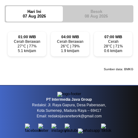
Hari Ini
Besok
07 Aug 2026
08 Aug 2026
01:00 WIB
04:00 WIB
07:00 WIB
Cerah Berawan
Cerah Berawan
Cerah
27°C | 77%
26°C | 79%
28°C | 71%
5.1 km/jam
1.9 km/jam
0.6 km/jam
Sumber data:
BMKG
PT Intermedia Java Group
Redaksi: Jl. Raya Gapura, Desa Paberasan,
Kota Sumenep, Madura Raya – 69417
Email: redaksijavanetwork@gmail.com