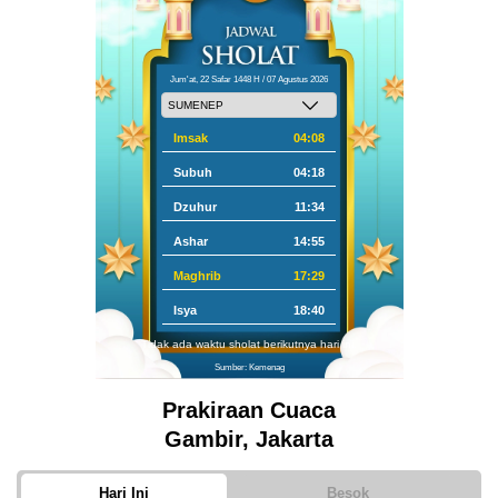
Jum'at, 22 Safar 1448 H / 07 Agustus 2026
Imsak
04:08
Subuh
04:18
Dzuhur
11:34
Ashar
14:55
Maghrib
17:29
Isya
18:40
Tidak ada waktu sholat berikutnya hari ini.
Sumber: Kemenag
Prakiraan Cuaca
Gambir, Jakarta
Hari Ini
Besok