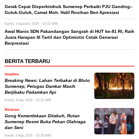
Gerak Cepat Disperkimhub Sumenep Perbaiki PJU Ganding–
Guluk-Guluk, Camat Moh. Halil Rosihan Beri Apresiasi
Kamis, 6 Agustus 2026 - 14:32 WIB
Awal Manis SDN Pakandangan Sangrah di HUT ke-81 RI, Raih
Juara Harapan III Tartil dan Optimistis Cetak Generasi
Berprestasi
BERITA TERBARU
Headline
Breaking News: Lahan Terbakar di Bluto
Sumenep, Petugas Damkar Masih
Berjibaku Padamkan Api
Kamis, 6 Agu 2026 - 20:20 WIB
Birokrasi
Gong Kemerdekaan Ditabuh, Rutan
Sumenep Resmi Buka Pekan Olahraga
dan Seni
Kamis, 6 Agu 2026 - 19:35 WIB