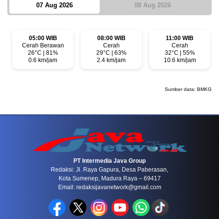
07 Aug 2026
08 Aug 2026
05:00 WIB
08:00 WIB
11:00 WIB
Cerah Berawan
Cerah
Cerah
26°C | 81%
29°C | 63%
32°C | 55%
0.6 km/jam
2.4 km/jam
10.6 km/jam
Sumber data:
BMKG
PT Intermedia Java Group
Redaksi: Jl. Raya Gapura, Desa Paberasan,
Kota Sumenep, Madura Raya – 69417
Email: redaksijavanetwork@gmail.com