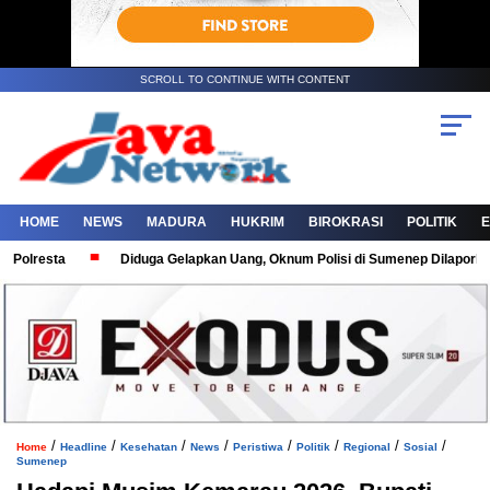
SCROLL TO CONTINUE WITH CONTENT
HOME
NEWS
MADURA
HUKRIM
BIROKRASI
POLITIK
resta
Diduga Gelapkan Uang, Oknum Polisi di Sumenep Dilaporkan Kor
/
/
/
/
/
/
/
/
Home
Headline
Kesehatan
News
Peristiwa
Politik
Regional
Sosial
Sumenep