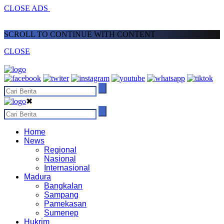
CLOSE ADS
SCROLL TO CONTINUE WITH CONTENT
CLOSE
✖
Home
News
Regional
Nasional
Internasional
Madura
Bangkalan
Sampang
Pamekasan
Sumenep
Hukrim