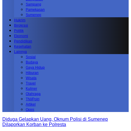
Sampang
Pamekasan
Sumenep
Hukrim
Birokrasi
Politik
Ekonomi
Pendidikan
Kesehatan
Lainnya
Sosial
Budaya
Gaya Hidup
Hiburan
Wisata
Travel
Kuliner
Olahraga
TNI/Polri
Artikel
Opini
Diduga Gelapkan Uang, Oknum Polisi di Sumenep
Dilaporkan Korban ke Polresta