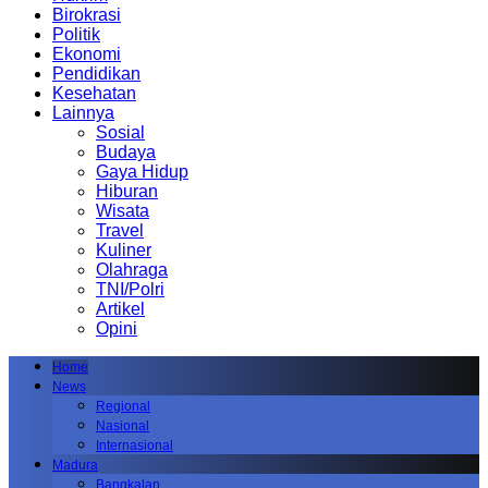
Birokrasi
Politik
Ekonomi
Pendidikan
Kesehatan
Lainnya
Sosial
Budaya
Gaya Hidup
Hiburan
Wisata
Travel
Kuliner
Olahraga
TNI/Polri
Artikel
Opini
Home
News
Regional
Nasional
Internasional
Madura
Bangkalan