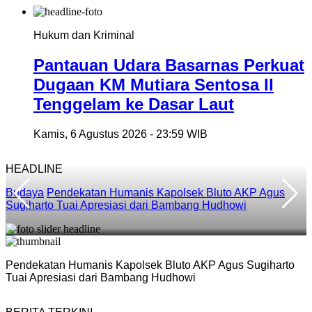
Hukum dan Kriminal
Pantauan Udara Basarnas Perkuat
Dugaan KM Mutiara Sentosa II
Tenggelam ke Dasar Laut
Kamis, 6 Agustus 2026 - 23:59 WIB
HEADLINE
Budaya
Pendekatan Humanis Kapolsek Bluto AKP Agus
Sugiharto Tuai Apresiasi dari Bambang Hudhowi
L
Pendekatan Humanis Kapolsek Bluto AKP Agus Sugiharto
F
Tuai Apresiasi dari Bambang Hudhowi